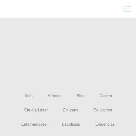
[ess_grid alias=»portada-blog»]
Todo
Artrosis
Blog
Cadera
Cirugía Láser
Columna
Educación
Enfermedades
Escoliosis
Evidencias