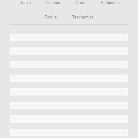
Hernia
Listesis
Otros
Parkinson
Rodilla
Testimonios