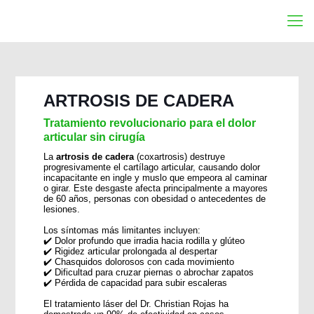
ARTROSIS DE CADERA
Tratamiento revolucionario para el dolor
articular sin cirugía
La
artrosis de cadera
(coxartrosis) destruye
progresivamente el cartílago articular, causando dolor
incapacitante en ingle y muslo que empeora al caminar
o girar. Este desgaste afecta principalmente a mayores
de 60 años, personas con obesidad o antecedentes de
lesiones.
Los síntomas más limitantes incluyen:
✔️ Dolor profundo que irradia hacia rodilla y glúteo
✔️ Rigidez articular prolongada al despertar
✔️ Chasquidos dolorosos con cada movimiento
✔️ Dificultad para cruzar piernas o abrochar zapatos
✔️ Pérdida de capacidad para subir escaleras
El tratamiento láser del Dr. Christian Rojas ha