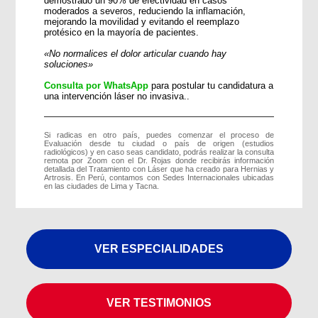
demostrado un 90% de efectividad en casos
moderados a severos, reduciendo la inflamación,
mejorando la movilidad y evitando el reemplazo
protésico en la mayoría de pacientes.
«No normalices el dolor articular cuando hay
soluciones»
Consulta por WhatsApp
para postular tu candidatura a
una intervención láser no invasiva..
Si radicas en otro país, puedes comenzar el proceso de
Evaluación desde tu ciudad o país de origen (estudios
radiológicos) y en caso seas candidato, podrás realizar la consulta
remota por Zoom con el Dr. Rojas donde recibirás información
detallada del Tratamiento con Láser que ha creado para Hernias y
Artrosis. En Perú, contamos con Sedes Internacionales ubicadas
en las ciudades de Lima y Tacna.
VER ESPECIALIDADES
VER TESTIMONIOS